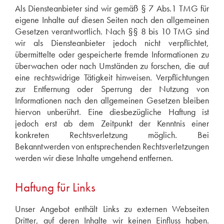
Städt. Realschule
Als Diensteanbieter sind wir gemäß § 7 Abs.1 TMG für
Felder Str. 35-37
eigene Inhalte auf diesen Seiten nach den allgemeinen
42651 Solingen
Gesetzen verantwortlich. Nach §§ 8 bis 10 TMG sind
Vertreten durch:
wir als Diensteanbieter jedoch nicht verpflichtet,
übermittelte oder gespeicherte fremde Informationen zu
RR Markus Paster
überwachen oder nach Umständen zu forschen, die auf
Kontakt:
eine rechtswidrige Tätigkeit hinweisen. Verpflichtungen
zur Entfernung oder Sperrung der Nutzung von
Telefon: 0212 - 65 98 00
Informationen nach den allgemeinen Gesetzen bleiben
Telefax: 0212 - 6 59 80 50
hiervon unberührt. Eine diesbezügliche Haftung ist
E-Mail:
sekretariat@ths-solingen.de
jedoch erst ab dem Zeitpunkt der Kenntnis einer
Verantwortlich für den Inhalt nach § 55 Abs. 2
konkreten Rechtsverletzung möglich. Bei
RStV:
Bekanntwerden von entsprechenden Rechtsverletzungen
werden wir diese Inhalte umgehend entfernen.
Thomas Hankammer
E-Mail:
webmaster@ths-solingen.de
Haftung für Links
Unser Angebot enthält Links zu externen Webseiten
Dritter, auf deren Inhalte wir keinen Einfluss haben.