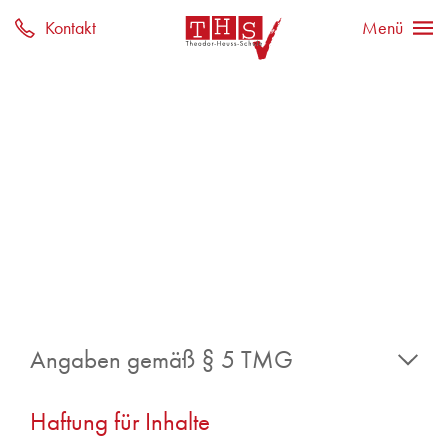
Angaben gemäß § 5 TMG
Betreiber der Website:
Haftung für Inhalte
Theodor-Heuss-Schule