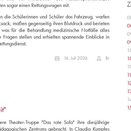
Z
ten sogar einen Rettungswagen mit.
en die Schülerinnen und Schüler das Fahrzeug, warfen
0
ksack, maßen gegenseitig ihren Blutdruck und berieten
0
, was für die Behandlung medizinische Notfälle alles
0
e Fragen stellen und erhielten spannende Einblicke in
0
ttungsdienst.
1
16. Juli 2026
Br
1
1
1
1
1
1
1
it"
re Theater-Truppe "Das rote Sofa" ihre diesjährige
ädagogischen Zentrums gebracht. In Claudia Kumpfes