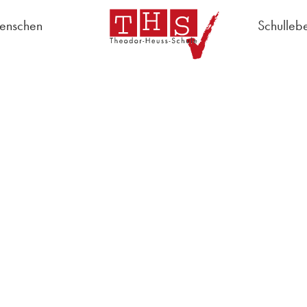
enschen
Schulleb
chulregeln
Schulleitung
Lehrer
Schulsozialarbeit
AG "S
Sekretariat
Hausmeister
Schülervertretung
Schulpflegschaft
Lehrerrat