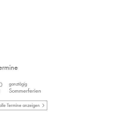
ermine
0
ganztägig
Sommerferien
l
alle Termine anzeigen