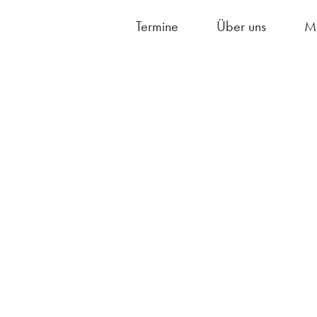
Termine
Über uns
M
Hausordnung/S
Fächerangebot