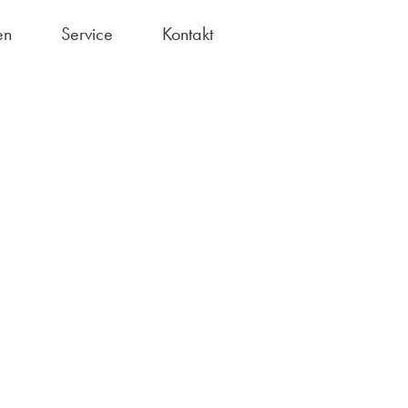
en
Service
Kontakt
Bundesfreiwilligendienst
chule ohne Rassismus"