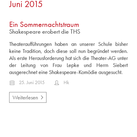
Juni 2015
2025
Juni 2025
2024
Ein Sommernachtstraum
Shakespeare erobert die THS
Dezember 2024
Juni 2024
Theateraufführungen haben an unserer Schule bisher
Mai 2024
keine Tradition, doch diese soll nun begründet werden.
Als erste Herausforderung hat sich die Theater-AG unter
April 2024
der Leitung von Frau Lepke und Herrn Siebert
2023
ausgerechnet eine Shakespeare-Komödie ausgesucht.
Dezember 2023
25. Juni 2015
Hk
November 2023
Juni 2023
Weiterlesen
April 2023
2022
Dezember 2022
September 2022