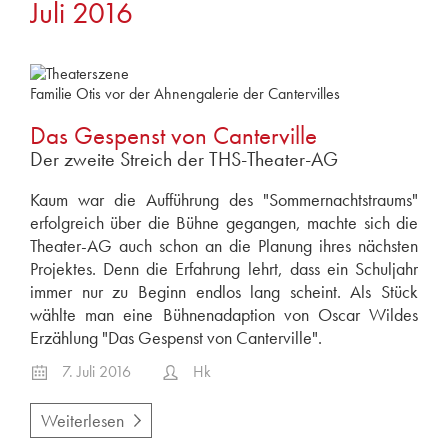
Juli 2016
2025
Juni 2025
2024
Familie Otis vor der Ahnengalerie der Cantervilles
Dezember 2024
Das Gespenst von Canterville
Juni 2024
Der zweite Streich der THS-Theater-AG
Mai 2024
April 2024
Kaum war die Aufführung des "Sommernachtstraums"
erfolgreich über die Bühne gegangen, machte sich die
2023
Theater-AG auch schon an die Planung ihres nächsten
Dezember 2023
Projektes. Denn die Erfahrung lehrt, dass ein Schuljahr
November 2023
immer nur zu Beginn endlos lang scheint. Als Stück
Juni 2023
wählte man eine Bühnenadaption von Oscar Wildes
Erzählung "Das Gespenst von Canterville".
April 2023
7. Juli 2016
Hk
2022
Dezember 2022
Weiterlesen
September 2022