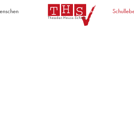
enschen
Schulleb
chulregeln
Schulleitung
Lehrer
Schulsozialarbeit
AG "S
Sekretariat
Hausmeister
Schülervertretung
Schulpflegschaft
Lehrerrat