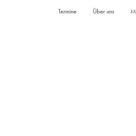
Termine
Über uns
M
Hausordnung/S
Fächerangebot