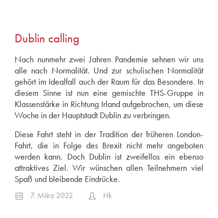
März 2026
Februar 2026
2025
Dublin calling
September 2025
Nach nunmehr zwei Jahren Pandemie sehnen wir uns
Juni 2025
alle nach Normalität. Und zur schulischen Normalität
Februar 2025
gehört im Idealfall auch der Raum für das Besondere. In
diesem Sinne ist nun eine gemischte THS-Gruppe in
Januar 2025
Klassenstärke in Richtung Irland aufgebrochen, um diese
2024
Woche in der Hauptstadt Dublin zu verbringen.
September 2024
Diese Fahrt steht in der Tradition der früheren London-
Juli 2024
Fahrt, die in Folge des Brexit nicht mehr angeboten
Juni 2024
werden kann. Doch Dublin ist zweifellos ein ebenso
April 2024
attraktives Ziel. Wir wünschen allen Teilnehmern viel
Spaß und bleibende Eindrücke.
Januar 2024
7. März 2022
Hk
2023
Dezember 2023