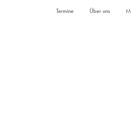
Termine
Über uns
M
Hausordnung/S
Fächerangebot