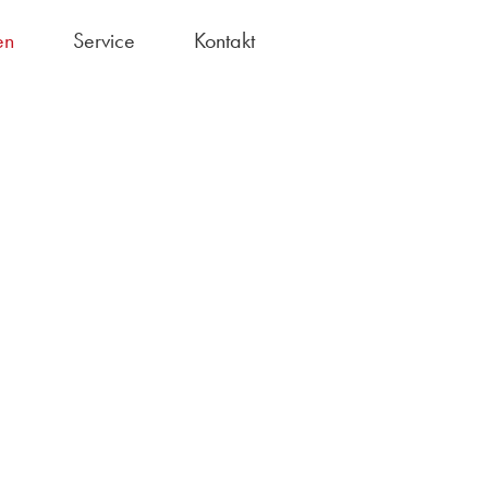
en
Service
Kontakt
Bundesfreiwilligendienst
chule ohne Rassismus"