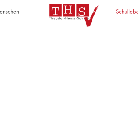
enschen
Schulleb
chulregeln
Schulleitung
Lehrer
Schulsozialarbeit
AG "S
Sekretariat
Hausmeister
Schülervertretung
Schulpflegschaft
Lehrerrat