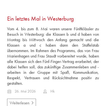
März 2026
Februar 2026
2025
Ein letztes Mal in Westerburg
September 2025
Vom 4. bis zum 8. Mai waren unsere Fünftklässler zu
Juni 2025
Besuch in Westerburg: die Klassen b und d haben von
Februar 2025
Montag bis Mittwoch den Anfang gemacht und die
Klassen a und c haben dann den Staffelstab
Januar 2025
übernommen. Im Rahmen des Programms, das von Frau
2024
Marienhagen und Frau Staudt vorbereitet wurde, haben
September 2024
alle Klassen sich den Fünf-Finger-Vertrag erarbeitet, der
dabei helfen soll, das zukünftige Zusammenleben und -
Juli 2024
arbeiten in der Gruppe mit Spaß, Kommunikation,
Juni 2024
Respekt, Vertrauen und Rücksichtnahme positiv zu
April 2024
gestalten.
Januar 2024
26. Mai 2026
Hk
2023
Dezember 2023
Weiterlesen