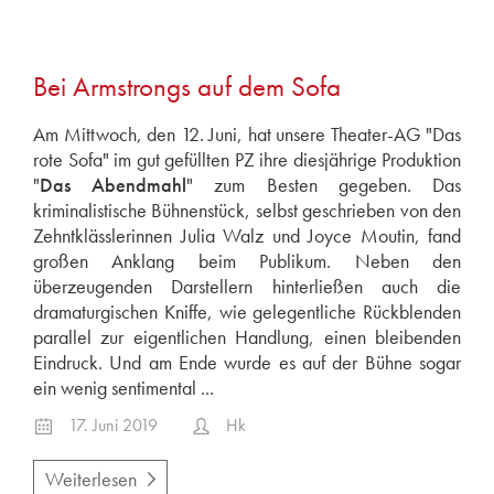
2024
2023
2022
Bei Armstrongs auf dem Sofa
2021
Am Mittwoch, den 12. Juni, hat unsere Theater-AG "Das
2020
rote Sofa" im gut gefüllten PZ ihre diesjährige Produktion
2019
"
Das Abendmahl
" zum Besten gegeben. Das
kriminalistische Bühnenstück, selbst geschrieben von den
2018
Zehntklässlerinnen Julia Walz und Joyce Moutin, fand
2017
großen Anklang beim Publikum. Neben den
2016
überzeugenden Darstellern hinterließen auch die
dramaturgischen Kniffe, wie gelegentliche Rückblenden
2015
parallel zur eigentlichen Handlung, einen bleibenden
2014
Eindruck. Und am Ende wurde es auf der Bühne sogar
2011
ein wenig sentimental ...
17. Juni 2019
Hk
Weiterlesen