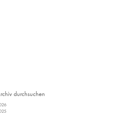
rchiv durchsuchen
026
025