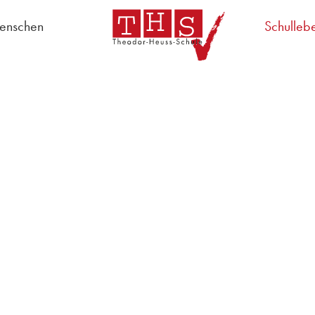
enschen
Schulleb
chulregeln
Schulleitung
Lehrer
Schulsozialarbeit
AG "S
Sekretariat
Hausmeister
Schülervertretung
Schulpflegschaft
Lehrerrat