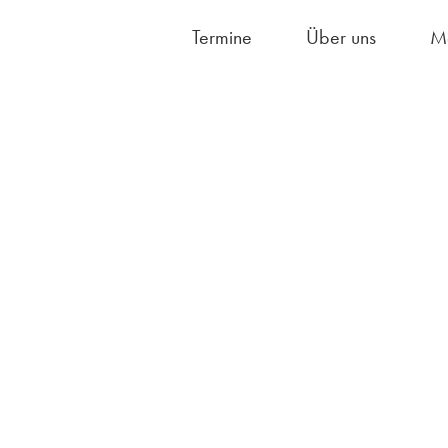
Termine
Über uns
M
Hausordnung/S
Fächerangebot