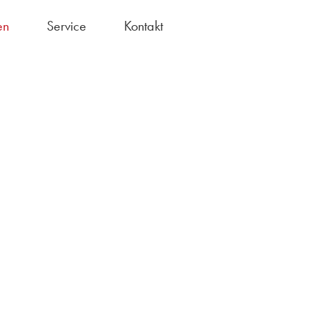
en
Service
Kontakt
Bundesfreiwilligendienst
chule ohne Rassismus"