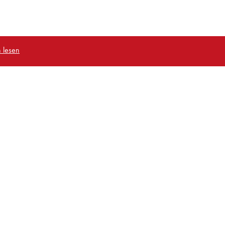
 lesen
ehrer-Login