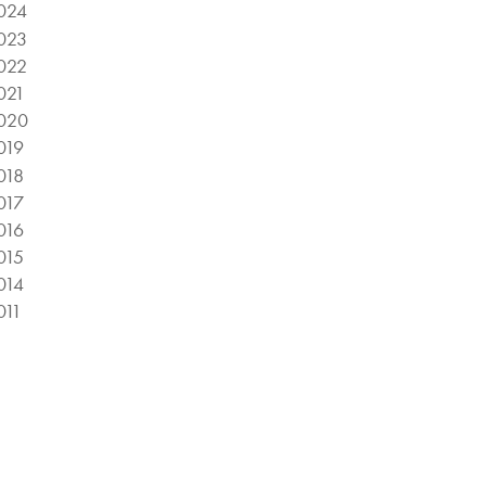
024
023
022
021
020
019
018
017
016
015
014
011