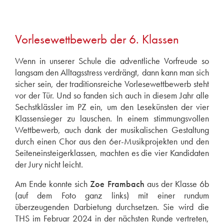
2024
2023
2022
Vorlesewettbewerb der 6. Klassen
2021
Wenn in unserer Schule die adventliche Vorfreude so
2020
langsam den Alltagsstress verdrängt, dann kann man sich
2019
sicher sein, der traditionsreiche Vorlesewettbewerb steht
vor der Tür. Und so fanden sich auch in diesem Jahr alle
2018
Sechstklässler im PZ ein, um den Lesekünsten der vier
2017
Klassensieger zu lauschen. In einem stimmungsvollen
2016
Wettbewerb, auch dank der musikalischen Gestaltung
durch einen Chor aus den 6er-Musikprojekten und den
2015
Seiteneinsteigerklassen, machten es die vier Kandidaten
2014
der Jury nicht leicht.
2011
Am Ende konnte sich
Zoe Frambach
aus der Klasse 6b
(auf dem Foto ganz links) mit einer rundum
überzeugenden Darbietung durchsetzen. Sie wird die
THS im Februar 2024 in der nächsten Runde vertreten,