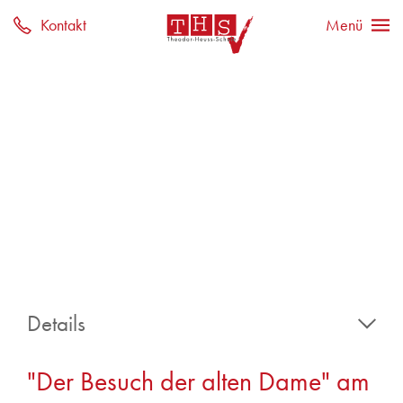
Details
16. April 2024
"Der Besuch der alten Dame" am
Zina Akkulak, Klasse 10c
Fahrten und Ausflüge