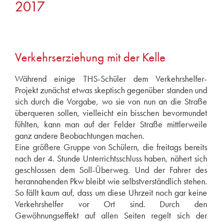
2017
März 2025
Januar 2025
2024
Januar 2024
Verkehrserziehung mit der Kelle
2023
Während einige THS-Schüler dem Verkehrshelfer-
Dezember 2023
Projekt zunächst etwas skeptisch gegenüber standen und
November 2023
sich durch die Vorgabe, wo sie von nun an die Straße
September 2023
überqueren sollen, vielleicht ein bisschen bevormundet
fühlten, kann man auf der Felder Straße mittlerweile
Juni 2023
ganz andere Beobachtungen machen.
Mai 2023
Eine größere Gruppe von Schülern, die freitags bereits
März 2023
nach der 4. Stunde Unterrichtsschluss haben, nähert sich
geschlossen dem Soll-Überweg. Und der Fahrer des
2021
herannahenden Pkw bleibt wie selbstverständlich stehen.
Dezember 2021
So fällt kaum auf, dass um diese Uhrzeit noch gar keine
November 2021
Verkehrshelfer vor Ort sind. Durch den
2020
Gewöhnungseffekt auf allen Seiten regelt sich der