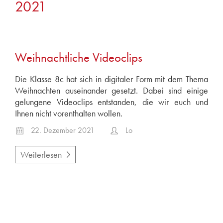
2021
März 2025
Januar 2025
2024
Januar 2024
Weihnachtliche Videoclips
2023
Die Klasse 8c hat sich in digitaler Form mit dem Thema
Dezember 2023
Weihnachten auseinander gesetzt. Dabei sind einige
November 2023
gelungene Videoclips entstanden, die wir euch und
September 2023
Ihnen nicht vorenthalten wollen.
Juni 2023
22. Dezember 2021
Lo
Mai 2023
Weiterlesen
März 2023
2021
Dezember 2021
November 2021
2020