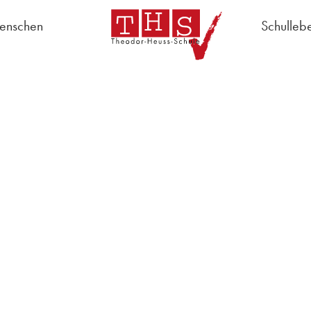
enschen
Schulleb
chulregeln
Schulleitung
Lehrer
Schulsozialarbeit
AG "S
Sekretariat
Hausmeister
Schülervertretung
Schulpflegschaft
Lehrerrat