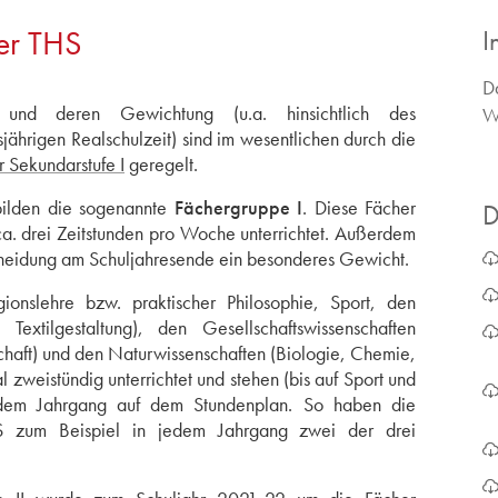
er THS
I
D
 und deren Gewichtung (u.a. hinsichtlich des
W
sjährigen Realschulzeit) sind im wesentlichen durch die
 Sekundarstufe I
geregelt.
bilden die sogenannte
Fächergruppe I
. Diese Fächer
D
ca. drei Zeitstunden pro Woche unterrichtet. Außerdem
scheidung am Schuljahresende ein besonderes Gewicht.
ionslehre bzw. praktischer Philosophie, Sport, den
Textilgestaltung), den Gesellschaftswissenschaften
schaft) und den Naturwissenschaften (Biologie, Chemie,
 zweistündig unterrichtet und stehen (bis auf Sport und
jedem Jahrgang auf dem Stundenplan. So haben die
S zum Beispiel in jedem Jahrgang zwei der drei