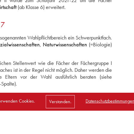
e II wurde zum Schuljahr 2021-22 um die Fächer
rtschaft
(ab Klasse 6) erweitert.
 7
 sogenannten Wahlpflichtbereich ein Schwerpunktfach.
zialwissenschaften
,
Naturwissenschaften
(=Biologie)
ichen Stellenwert wie die Fächer der Fächergruppe I
aches ist in der Regel nicht möglich. Daher werden die
e Eltern vor der Wahl ausführlich beraten (siehe
Spalte).
erwenden Cookies.
Datenschutzbestimmungen
Verstanden.