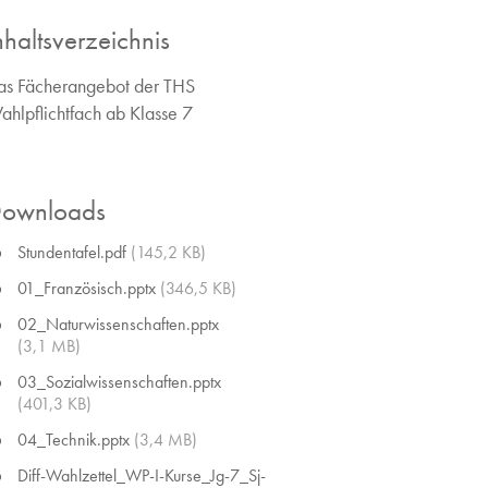
nhaltsverzeichnis
as Fächerangebot der THS
ahlpflichtfach ab Klasse 7
ownloads
Stundentafel.pdf
(145,2 KB)
01_Französisch.pptx
(346,5 KB)
02_Naturwissenschaften.pptx
(3,1 MB)
03_Sozialwissenschaften.pptx
(401,3 KB)
04_Technik.pptx
(3,4 MB)
Diff-Wahlzettel_WP-I-Kurse_Jg-7_Sj-