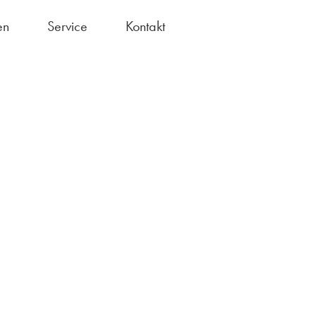
en
Service
Kontakt
Bundesfreiwilligendienst
chule ohne Rassismus"