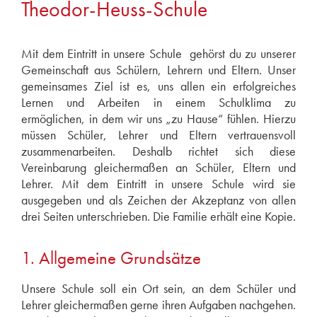
(SchG NRW)
Theodor-Heuss-Schule
3. Unterricht an der Theodor-Heuss-Schule
4. Smartphones
Mit dem Eintritt in unsere Schule gehörst du zu unserer
5. Gebäude und Schulgelände
Gemeinschaft aus Schülern
, Lehrern und Eltern. Unser
gemeinsames Ziel ist es, uns allen ein erfolgreiches
6. Ergänzende Regelungen
Lernen und Arbeiten in einem Schulklima zu
7. Schulbesuch und Schulpflicht
ermöglichen, in dem wir uns „zu Hause“ fühlen. Hierzu
8. Regelverletzungen
müssen Schüler, Lehrer und Eltern vertrauensvoll
zusammenarbeiten. Deshalb richtet sich diese
Vereinbarung gleichermaßen an Schüler, Eltern und
Lehrer. Mit dem Eintritt in unsere Schule wird sie
ausgegeben und als Zeichen der Akzeptanz von allen
drei Seiten unterschrieben. Die Familie erhält eine Kopie.
1. Allgemeine Grundsätze
Unsere Schule soll ein Ort sein, an dem Schüler und
Lehrer gleichermaßen gerne ihren Aufgaben nachgehen.