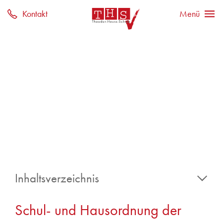
Inhaltsverzeichnis
1. Allgemeine Grundsätze
Schul- und Hausordnung der
2. Das Schulgesetz des Landes Nordrhein-Westfalen