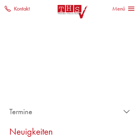
Termine
20
Neuigkeiten
ganztägig
Sommerferien
Jul