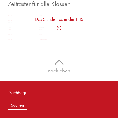
Zeitraster für alle Klassen
08.00 Uhr
Offenes Ankommen
08.10 Uhr
1. Stunde
Das Stundenraster der THS
09.10 Uhr
10 Minuten Pause
09.20 Uhr
2. Stunde
10.20 Uhr
Hofpause
10.40 Uhr
3. Stunde
11.40 Uhr
5 Minuten Pause
11.45 Uhr
4. Stunde
12.45 Uhr
5. Stunde
/Mittagspause
13.45 Uhr
6. Stunde
14.45 Uhr
15 Minuten Pause
15.00 Uhr
7. Stunde (Sport/AG)
nach oben